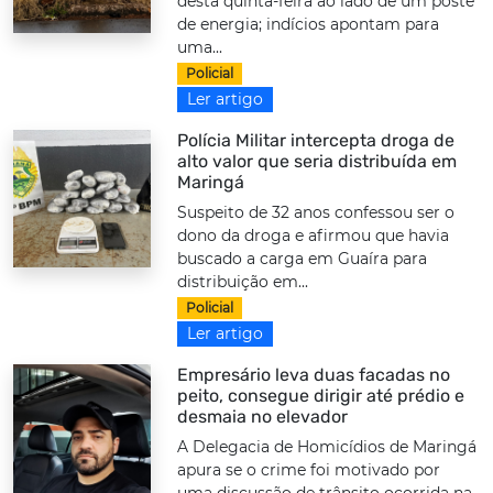
desta quinta-feira ao lado de um poste
de energia; indícios apontam para
uma...
Policial
Ler artigo
Polícia Militar intercepta droga de
alto valor que seria distribuída em
Maringá
Suspeito de 32 anos confessou ser o
dono da droga e afirmou que havia
buscado a carga em Guaíra para
distribuição em...
Policial
Ler artigo
Empresário leva duas facadas no
peito, consegue dirigir até prédio e
desmaia no elevador
A Delegacia de Homicídios de Maringá
apura se o crime foi motivado por