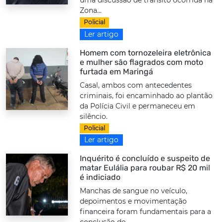
uma discussão de trânsito ocorrida na
Zona...
Policial
Ler artigo
Homem com tornozeleira eletrônica
e mulher são flagrados com moto
furtada em Maringá
Casal, ambos com antecedentes
criminais, foi encaminhado ao plantão
da Polícia Civil e permaneceu em
silêncio.
Policial
Ler artigo
Inquérito é concluído e suspeito de
matar Eulália para roubar R$ 20 mil
é indiciado
Manchas de sangue no veículo,
depoimentos e movimentação
financeira foram fundamentais para a