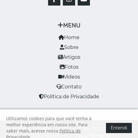
MENU
Home
Sobre
Artigos
Fotos
Vídeos
Contato
Política de Privacidade
Utilizamos cookies para que você tenha a
melhor experiência em nosso site. Para
Entendi
© ANDRÉ ALMENARA | TODOS OS DIREITOS RESERVADOS
saber mais, acesse nossa
Política de
DESENVOLVIDO POR
JÚLIO ROSSATO
Privacidade
.