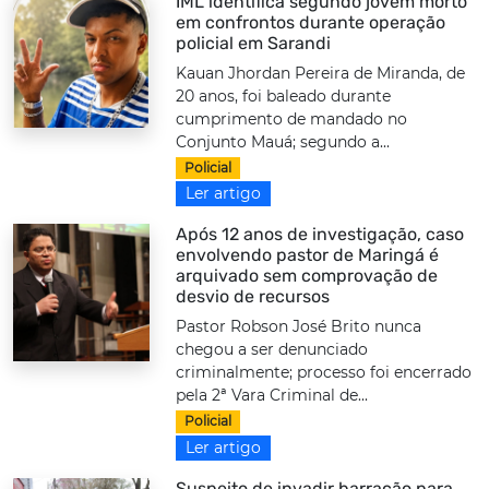
IML identifica segundo jovem morto
em confrontos durante operação
policial em Sarandi
Kauan Jhordan Pereira de Miranda, de
20 anos, foi baleado durante
cumprimento de mandado no
Conjunto Mauá; segundo a...
Policial
Ler artigo
Após 12 anos de investigação, caso
envolvendo pastor de Maringá é
arquivado sem comprovação de
desvio de recursos
Pastor Robson José Brito nunca
chegou a ser denunciado
criminalmente; processo foi encerrado
pela 2ª Vara Criminal de...
Policial
Ler artigo
Suspeito de invadir barracão para