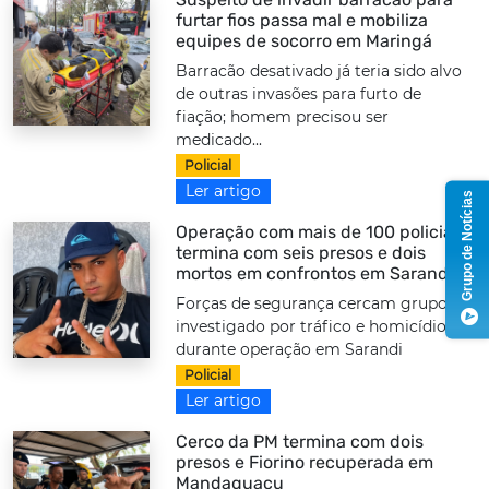
furtar fios passa mal e mobiliza
equipes de socorro em Maringá
Barracão desativado já teria sido alvo
de outras invasões para furto de
fiação; homem precisou ser
medicado...
Policial
Ler artigo
Grupo de Notícias
Operação com mais de 100 policiais
termina com seis presos e dois
mortos em confrontos em Sarandi
Forças de segurança cercam grupo
investigado por tráfico e homicídios
durante operação em Sarandi
Policial
Ler artigo
Cerco da PM termina com dois
presos e Fiorino recuperada em
Mandaguaçu