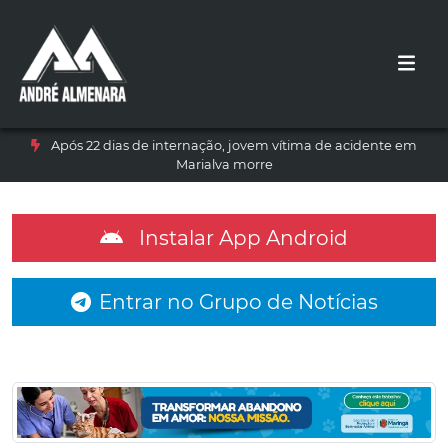
Após 22 dias de internação, jovem vítima de acidente em
Marialva morre
Instalar App Android
Entrar no Grupo de Notícias