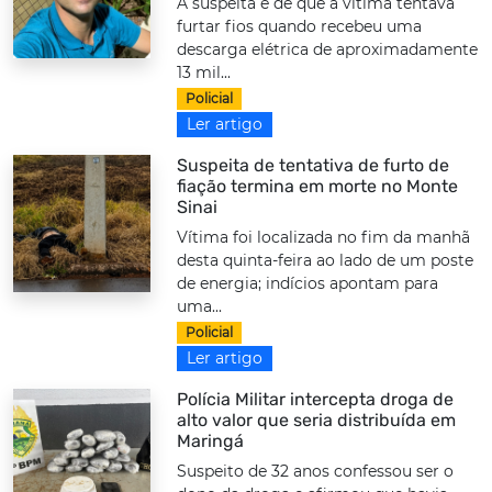
A suspeita é de que a vítima tentava
furtar fios quando recebeu uma
descarga elétrica de aproximadamente
13 mil...
Policial
Ler artigo
Suspeita de tentativa de furto de
fiação termina em morte no Monte
Sinai
Vítima foi localizada no fim da manhã
desta quinta-feira ao lado de um poste
de energia; indícios apontam para
uma...
Policial
Ler artigo
Polícia Militar intercepta droga de
alto valor que seria distribuída em
Maringá
Suspeito de 32 anos confessou ser o