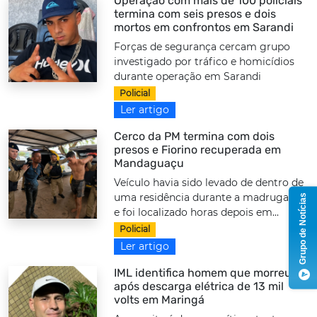
Operação com mais de 100 policiais
termina com seis presos e dois
mortos em confrontos em Sarandi
Forças de segurança cercam grupo
investigado por tráfico e homicídios
durante operação em Sarandi
Policial
Ler artigo
Cerco da PM termina com dois
presos e Fiorino recuperada em
Mandaguaçu
Veículo havia sido levado de dentro de
uma residência durante a madrugada
Grupo de Notícias
e foi localizado horas depois em...
Policial
Ler artigo
IML identifica homem que morreu
após descarga elétrica de 13 mil
volts em Maringá