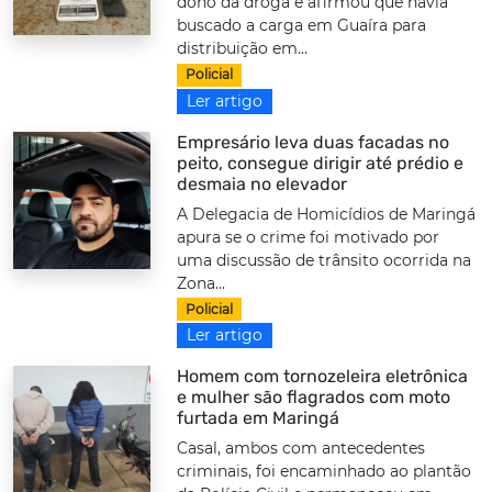
dono da droga e afirmou que havia
buscado a carga em Guaíra para
distribuição em...
Policial
Ler artigo
Empresário leva duas facadas no
peito, consegue dirigir até prédio e
desmaia no elevador
A Delegacia de Homicídios de Maringá
apura se o crime foi motivado por
uma discussão de trânsito ocorrida na
Zona...
Policial
Ler artigo
Homem com tornozeleira eletrônica
e mulher são flagrados com moto
furtada em Maringá
Casal, ambos com antecedentes
criminais, foi encaminhado ao plantão