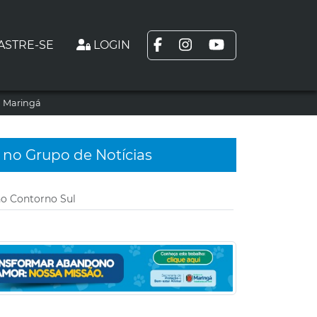
ASTRE-SE
LOGIN
m Maringá
 no Grupo de Notícias
no Contorno Sul