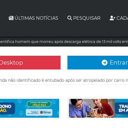
ÚLTIMAS NOTÍCIAS
PESQUISAR
CAD
dentifica homem que morreu após descarga elétrica de 13 mil volts e
 Desktop
Entrar
a não identificado é entubado após ser atropelado por carro 