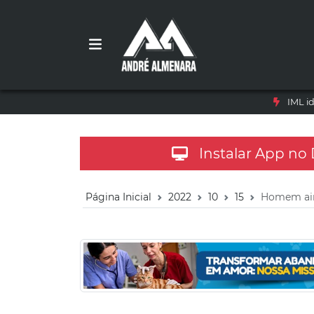
IML i
Instalar App no
Página Inicial
2022
10
15
Homem aind