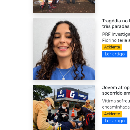
Tragédia no 
três paradas
PRF investiga
Fiorino teria
Acidente
Ler artigo
Jovem atrope
socorrido em
Vítima sofreu
encaminhada a
Acidente
Ler artigo