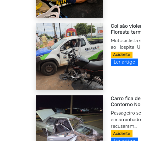
Colisão viole
Floresta ter
Motociclista 
ao Hospital Un
Acidente
Ler artigo
Carro fica d
Contorno No
Passageiro so
encaminhado 
recusaram...
Acidente
Ler artigo