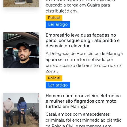
buscado a carga em Guaíra para
distribuição em...
Policial
Ler artigo
Empresário leva duas facadas no
peito, consegue dirigir até prédio e
desmaia no elevador
A Delegacia de Homicídios de Maringá
apura se o crime foi motivado por
uma discussão de trânsito ocorrida na
Zona...
Policial
Ler artigo
Homem com tornozeleira eletrônica
e mulher são flagrados com moto
furtada em Maringá
Casal, ambos com antecedentes
criminais, foi encaminhado ao plantão
da Polícia Civil e permaneceu em