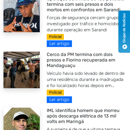
termina com seis presos e dois
mortos em confrontos em Sarandi
Grupo de Notícias
Forças de segurança cercam grupo
investigado por tráfico e homicídios
durante operação em Sarandi
Policial
Ler artigo
Cerco da PM termina com dois
presos e Fiorino recuperada em
Mandaguaçu
Veículo havia sido levado de dentro de
uma residência durante a madrugada
e foi localizado horas depois em...
Policial
Ler artigo
IML identifica homem que morreu
após descarga elétrica de 13 mil
volts em Maringá
A suspeita é de que a vítima tentava