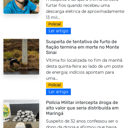
furtar fios quando recebeu uma
descarga elétrica de aproximadamente
13 mil...
Policial
Ler artigo
Suspeita de tentativa de furto de
fiação termina em morte no Monte
Sinai
Vítima foi localizada no fim da manhã
desta quinta-feira ao lado de um poste
de energia; indícios apontam para
uma...
Policial
Ler artigo
Polícia Militar intercepta droga de
alto valor que seria distribuída em
Maringá
Suspeito de 32 anos confessou ser o
dono da droga e afirmou que havia