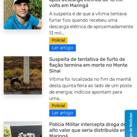
volts em Maringá
A suspeita é de que a vítima tentava
furtar fios quando recebeu uma
descarga elétrica de aproximadamente
13 mil...
Policial
Ler artigo
Suspeita de tentativa de furto de
fiação termina em morte no Monte
Sinai
Vítima foi localizada no fim da manhã
desta quinta-feira ao lado de um poste
de energia; indícios apontam para
uma...
Policial
Ler artigo
Grupo de Notícias
Polícia Militar intercepta droga de
alto valor que seria distribuída em
Maringá