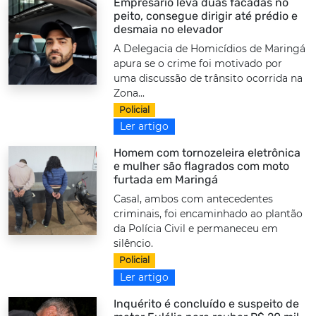
Empresário leva duas facadas no
peito, consegue dirigir até prédio e
desmaia no elevador
A Delegacia de Homicídios de Maringá
apura se o crime foi motivado por
uma discussão de trânsito ocorrida na
Zona...
Policial
Ler artigo
Homem com tornozeleira eletrônica
e mulher são flagrados com moto
furtada em Maringá
Casal, ambos com antecedentes
criminais, foi encaminhado ao plantão
da Polícia Civil e permaneceu em
silêncio.
Policial
Ler artigo
Inquérito é concluído e suspeito de