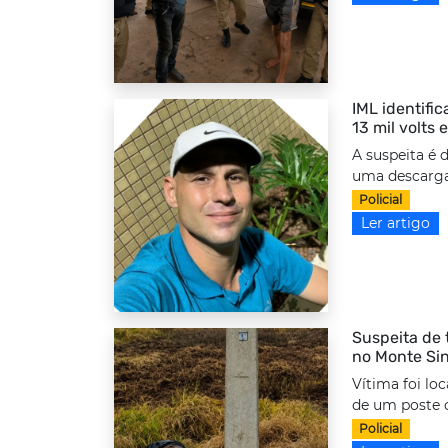
IML identifi
13 mil volts
A suspeita é 
uma descarga 
Policial
Ler artigo
Suspeita de 
no Monte Sin
Vítima foi lo
de um poste d
Policial