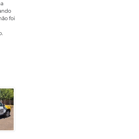
ma
tando
ão foi
o.