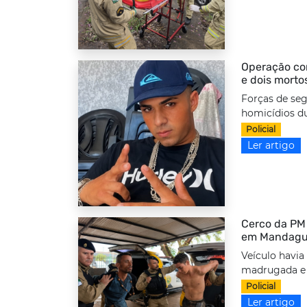
Operação com
e dois morto
Forças de seg
homicídios d
Policial
Ler artigo
Cerco da PM 
em Mandag
Veículo havia
madrugada e f
Policial
Ler artigo