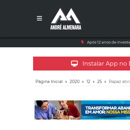
Após 12 anos de inves
Instalar App no
Página Inicial
2020
12
25
Rapaz atir