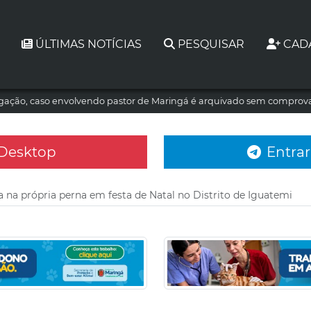
ÚLTIMAS NOTÍCIAS
PESQUISAR
CAD
tigação, caso envolvendo pastor de Maringá é arquivado sem comprova
 Desktop
Entrar
a na própria perna em festa de Natal no Distrito de Iguatemi