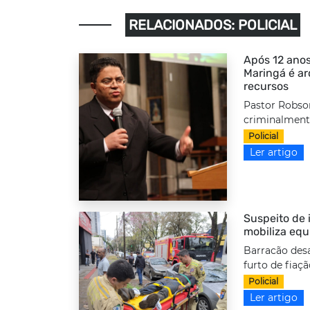
RELACIONADOS: POLICIAL
Após 12 anos
Maringá é a
recursos
Pastor Robso
criminalmente
Policial
Ler artigo
Suspeito de i
mobiliza equ
Barracão desa
furto de fiaç
Policial
Ler artigo