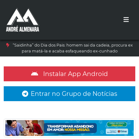
“Saidinha” do Dia dos Pais: homem sai da cadeia, procura ex
para matá-la e acaba esfaqueando ex-cunhado
Instalar App Android
Entrar no Grupo de Notícias