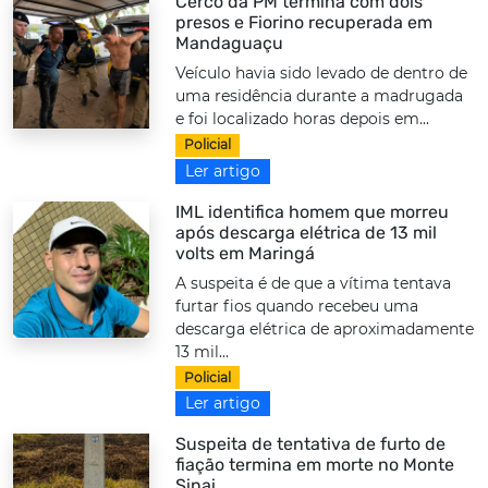
Cerco da PM termina com dois
presos e Fiorino recuperada em
Mandaguaçu
Veículo havia sido levado de dentro de
uma residência durante a madrugada
e foi localizado horas depois em...
Policial
Ler artigo
IML identifica homem que morreu
após descarga elétrica de 13 mil
volts em Maringá
A suspeita é de que a vítima tentava
furtar fios quando recebeu uma
descarga elétrica de aproximadamente
13 mil...
Policial
Ler artigo
Suspeita de tentativa de furto de
fiação termina em morte no Monte
Sinai