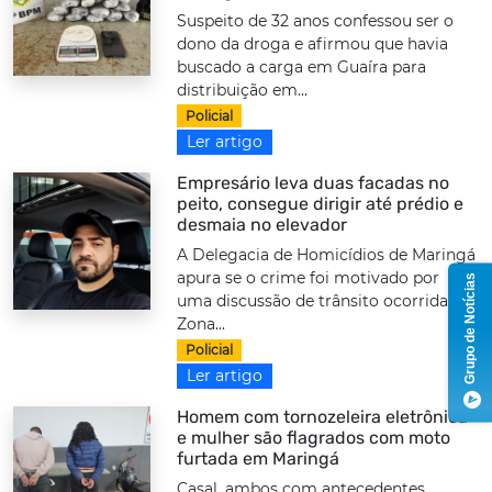
Suspeito de 32 anos confessou ser o
dono da droga e afirmou que havia
buscado a carga em Guaíra para
distribuição em...
Policial
Ler artigo
Empresário leva duas facadas no
peito, consegue dirigir até prédio e
desmaia no elevador
A Delegacia de Homicídios de Maringá
apura se o crime foi motivado por
Grupo de Notícias
uma discussão de trânsito ocorrida na
Zona...
Policial
Ler artigo
Homem com tornozeleira eletrônica
e mulher são flagrados com moto
furtada em Maringá
Casal, ambos com antecedentes