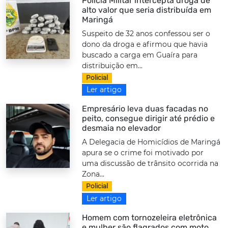
Polícia Militar intercepta droga de
alto valor que seria distribuída em
Maringá
Suspeito de 32 anos confessou ser o
dono da droga e afirmou que havia
buscado a carga em Guaíra para
distribuição em...
Policial
Ler artigo
Empresário leva duas facadas no
peito, consegue dirigir até prédio e
desmaia no elevador
A Delegacia de Homicídios de Maringá
apura se o crime foi motivado por
uma discussão de trânsito ocorrida na
Zona...
Policial
Ler artigo
Homem com tornozeleira eletrônica
e mulher são flagrados com moto