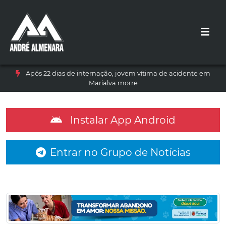
Após 22 dias de internação, jovem vítima de acidente em
Marialva morre
Instalar App Android
Entrar no Grupo de Notícias