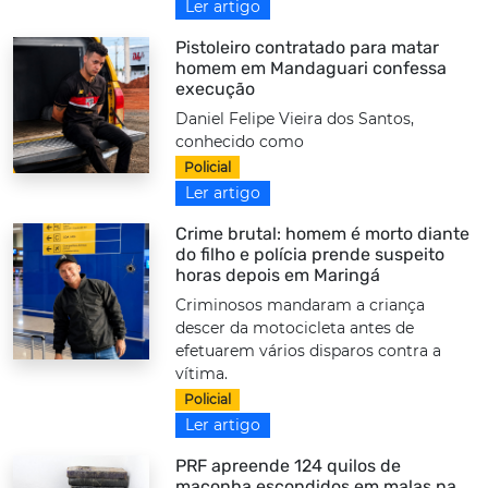
Ler artigo
Pistoleiro contratado para matar
homem em Mandaguari confessa
execução
Daniel Felipe Vieira dos Santos,
conhecido como
Policial
Ler artigo
Crime brutal: homem é morto diante
do filho e polícia prende suspeito
horas depois em Maringá
Criminosos mandaram a criança
descer da motocicleta antes de
efetuarem vários disparos contra a
vítima.
Policial
Ler artigo
PRF apreende 124 quilos de
maconha escondidos em malas na