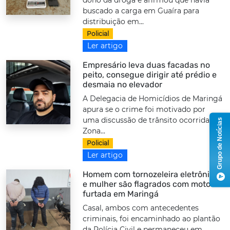
buscado a carga em Guaíra para
distribuição em...
Policial
Ler artigo
Empresário leva duas facadas no
peito, consegue dirigir até prédio e
desmaia no elevador
A Delegacia de Homicídios de Maringá
apura se o crime foi motivado por
uma discussão de trânsito ocorrida na
Grupo de Notícias
Zona...
Policial
Ler artigo
Homem com tornozeleira eletrônica
e mulher são flagrados com moto
furtada em Maringá
Casal, ambos com antecedentes
criminais, foi encaminhado ao plantão
da Polícia Civil e permaneceu em