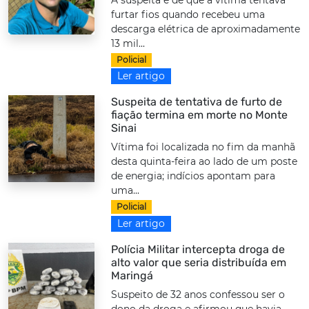
furtar fios quando recebeu uma
descarga elétrica de aproximadamente
13 mil...
Policial
Ler artigo
Suspeita de tentativa de furto de
fiação termina em morte no Monte
Sinai
Vítima foi localizada no fim da manhã
desta quinta-feira ao lado de um poste
de energia; indícios apontam para
uma...
Policial
Ler artigo
Polícia Militar intercepta droga de
alto valor que seria distribuída em
Maringá
Suspeito de 32 anos confessou ser o
dono da droga e afirmou que havia