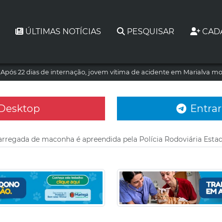
ÚLTIMAS NOTÍCIAS
PESQUISAR
CAD
Após 22 dias de internação, jovem vítima de acidente em Marialva mo
 Desktop
Entrar
arregada de maconha é apreendida pela Polícia Rodoviária Esta