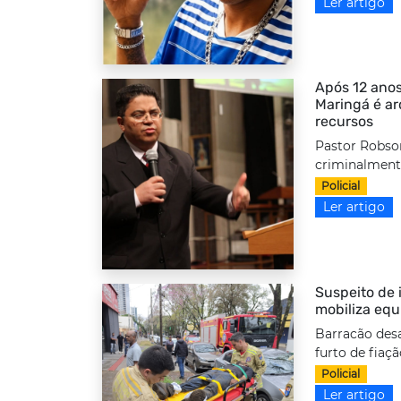
Ler artigo
Após 12 anos
Maringá é a
recursos
Pastor Robso
criminalmente
Policial
Ler artigo
Suspeito de i
mobiliza equ
Barracão desa
furto de fiaç
Policial
Ler artigo