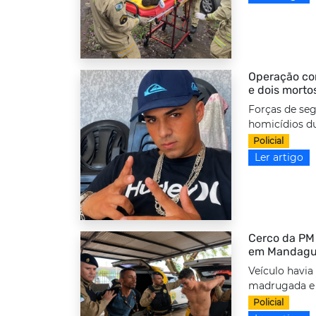
Operação com
e dois morto
Forças de seg
homicídios d
Policial
Ler artigo
Cerco da PM 
em Mandag
Veículo havia
madrugada e f
Policial