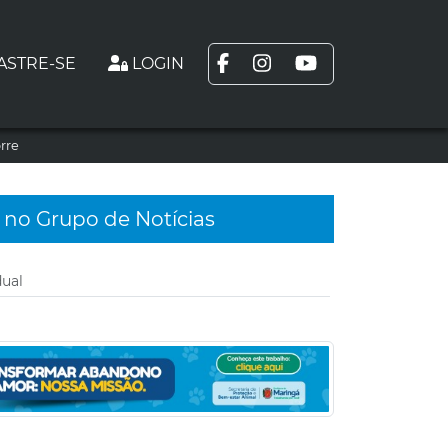
ASTRE-SE
LOGIN
rre
 no Grupo de Notícias
dual