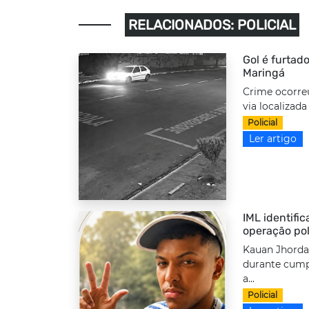
RELACIONADOS: POLICIAL
Gol é furtado
Maringá
Crime ocorre
via localizada
Policial
Ler artigo
IML identifi
operação pol
Kauan Jhordan
durante cump
a...
Policial