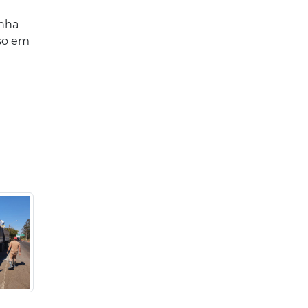
inha
eso em