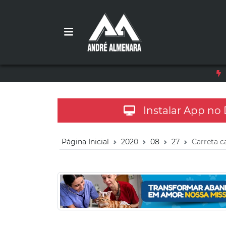
Instalar App no
Página Inicial
2020
08
27
Carreta c