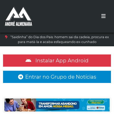
“Saidinha” do Dia dos Pais: homem sai da cadeia, procura ex
para matá-la e acaba esfaqueando ex-cunhado
Instalar App Android
Entrar no Grupo de Notícias