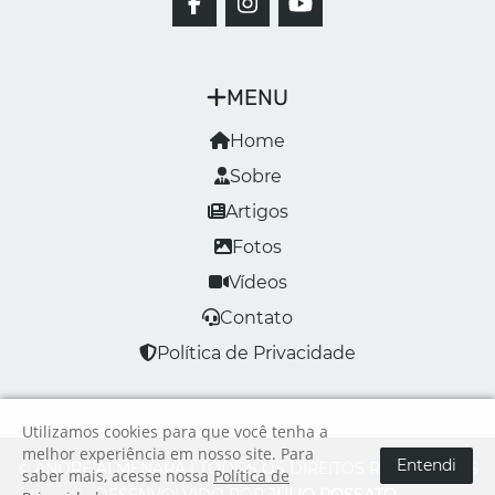
MENU
Home
Sobre
Artigos
Fotos
Vídeos
Contato
Política de Privacidade
Utilizamos cookies para que você tenha a
melhor experiência em nosso site. Para
Entendi
© ANDRÉ ALMENARA | TODOS OS DIREITOS RESERVADOS
saber mais, acesse nossa
Política de