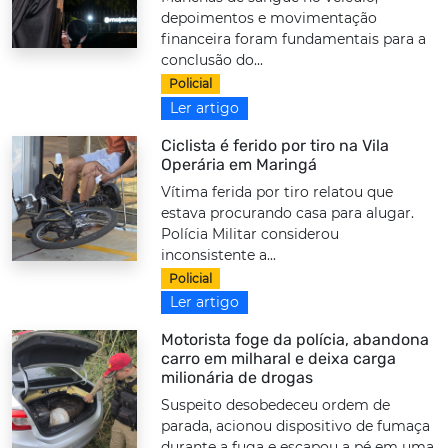
depoimentos e movimentação
financeira foram fundamentais para a
conclusão do...
Policial
Ler artigo
Ciclista é ferido por tiro na Vila
Operária em Maringá
Vítima ferida por tiro relatou que
estava procurando casa para alugar.
Polícia Militar considerou
inconsistente a...
Policial
Ler artigo
Motorista foge da polícia, abandona
carro em milharal e deixa carga
milionária de drogas
Suspeito desobedeceu ordem de
parada, acionou dispositivo de fumaça
durante a fuga e escapou a pé em uma