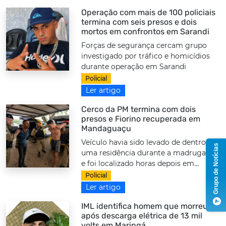
Operação com mais de 100 policiais
termina com seis presos e dois
mortos em confrontos em Sarandi
Forças de segurança cercam grupo
investigado por tráfico e homicídios
durante operação em Sarandi
Policial
Ler artigo
Cerco da PM termina com dois
presos e Fiorino recuperada em
Mandaguaçu
Veículo havia sido levado de dentro de
Grupo de Notícias
uma residência durante a madrugada
e foi localizado horas depois em...
Policial
Ler artigo
IML identifica homem que morreu
após descarga elétrica de 13 mil
volts em Maringá