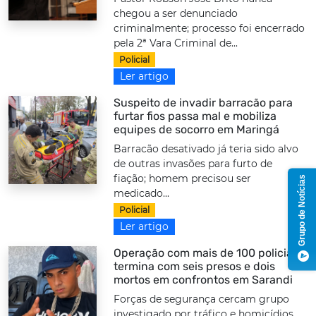
chegou a ser denunciado
criminalmente; processo foi encerrado
pela 2ª Vara Criminal de...
Policial
Ler artigo
Suspeito de invadir barracão para
furtar fios passa mal e mobiliza
equipes de socorro em Maringá
Barracão desativado já teria sido alvo
de outras invasões para furto de
fiação; homem precisou ser
Grupo de Notícias
medicado...
Policial
Ler artigo
Operação com mais de 100 policiais
termina com seis presos e dois
mortos em confrontos em Sarandi
Forças de segurança cercam grupo
investigado por tráfico e homicídios