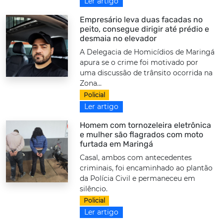
Ler artigo
Empresário leva duas facadas no
peito, consegue dirigir até prédio e
desmaia no elevador
A Delegacia de Homicídios de Maringá
apura se o crime foi motivado por
uma discussão de trânsito ocorrida na
Zona...
Policial
Ler artigo
Homem com tornozeleira eletrônica
e mulher são flagrados com moto
furtada em Maringá
Casal, ambos com antecedentes
criminais, foi encaminhado ao plantão
da Polícia Civil e permaneceu em
silêncio.
Policial
Ler artigo