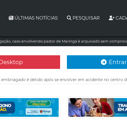
ÚLTIMAS NOTÍCIAS
PESQUISAR
CAD
tigação, caso envolvendo pastor de Maringá é arquivado sem comprova
 Desktop
Entrar
 embriagado é detido após se envolver em acidente no centro 