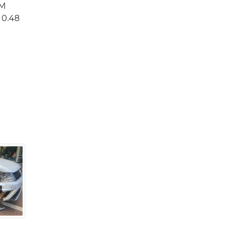
PM
 0.48