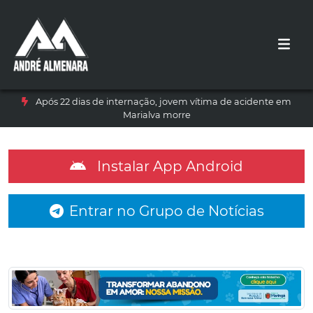
Após 22 dias de internação, jovem vítima de acidente em
Marialva morre
Instalar App Android
Entrar no Grupo de Notícias