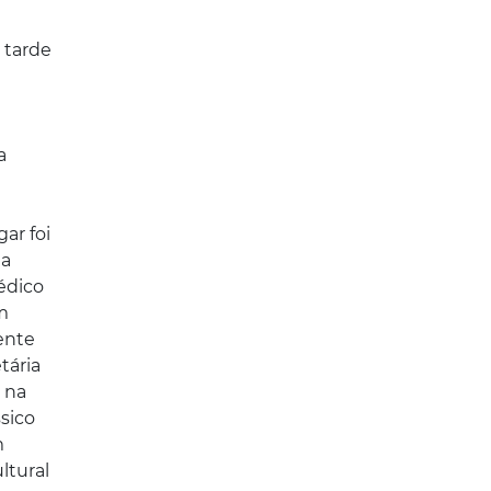
 tarde
a
ar foi
ma
édico
m
ente
tária
 na
sico
m
ltural