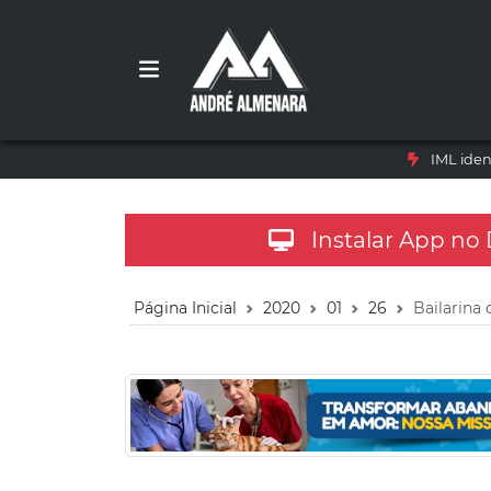
IML iden
Instalar App no
Página Inicial
2020
01
26
Bailarin