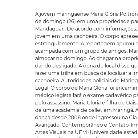
A jovem maringaense Maria Glória Poltroni
de domingo (26) em uma propriedade par
Mandaguari. De acordo com informações, 
jovem em uma cachoeira. O corpo apresenta
estrangulamento. A reportagem apurou q
acampada com um grupo de amigos. Maria 
almoçar no domingo. Ao chegar na propried
dando desligado. A dona do local disse que
fazer uma trilha em busca de localizar a i
cachoeira. Autoridades policiais de Mari
Legal. O corpo de Maria Glória foi encami
médico legista fará o exame cadavérico p
pelo assassino. Maria Glória é filha de Dai
de uma academia de ballet em Maringá. A
dança desde 2008 onde ingressou na Cia Pa
Avançado, Contemporâneo e Contato-Impr
Artes Visuais na UEM (Universidade estad