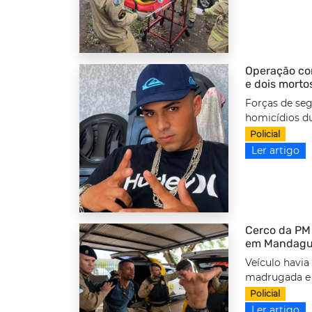
Operação com
e dois morto
Forças de seg
homicídios d
Policial
Ler artigo
Cerco da PM 
em Mandag
Veículo havia
madrugada e f
Policial
Ler artigo