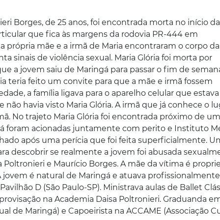
eri Borges, de 25 anos, foi encontrada morta no início da
ticular que fica às margens da rodovia PR-444 em
a própria mãe e a irmã de Maria encontraram o corpo da
 sinais de violência sexual. Maria Glória foi morta por
ue a jovem saiu de Maringá para passar o fim de seman
teria feito um convite para que a mãe e irmã fossem
ade, a família ligava para o aparelho celular que estava
 não havia visto Maria Glória. A irmã que já conhece o lug
rmã. No trajeto Maria Glória foi encontrada próximo de u
ngá foram acionadas juntamente com perito e Instituto M
nhado após uma perícia que foi feita superficialmente. U
ara descobrir se realmente a jovem foi abusada sexualm
sa Poltronieri e Maurício Borges. A mãe da vítima é proprie
 jovem é natural de Maringá e atuava profissionalmente
vilhão D (São Paulo-SP). Ministrava aulas de Ballet Clás
ovisação na Academia Daisa Poltronieri. Graduanda e
ual de Maringá) e Capoeirista na ACCAME (Associação Cu