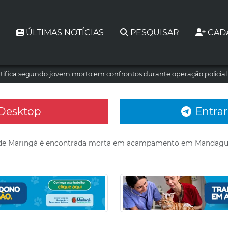
ÚLTIMAS NOTÍCIAS
PESQUISAR
CAD
tifica segundo jovem morto em confrontos durante operação policia
 Desktop
Entrar
a de Maringá é encontrada morta em acampamento em Mandagu