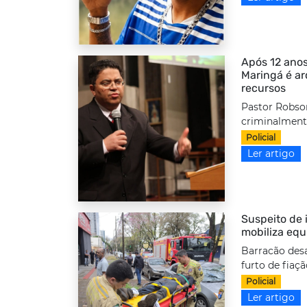
Após 12 anos
Maringá é a
recursos
Pastor Robso
criminalmente
Policial
Ler artigo
Suspeito de i
mobiliza equ
Barracão desa
furto de fiaç
Policial
Ler artigo