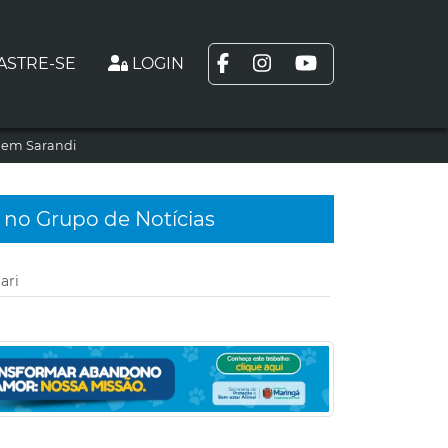
ASTRE-SE
LOGIN
l em Sarandi
 no Grupo de Notícias
ari