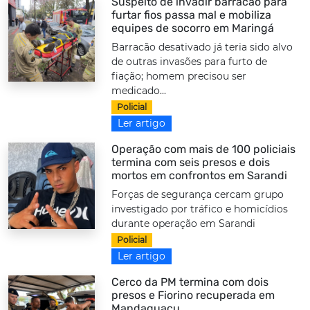
Suspeito de invadir barracão para
furtar fios passa mal e mobiliza
equipes de socorro em Maringá
Barracão desativado já teria sido alvo
de outras invasões para furto de
fiação; homem precisou ser
medicado...
Policial
Ler artigo
Operação com mais de 100 policiais
termina com seis presos e dois
mortos em confrontos em Sarandi
Forças de segurança cercam grupo
investigado por tráfico e homicídios
durante operação em Sarandi
Policial
Ler artigo
Cerco da PM termina com dois
presos e Fiorino recuperada em
Mandaguaçu