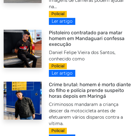
imagens de câmeras podem ajudar
na...
Policial
Ler artigo
Pistoleiro contratado para matar
homem em Mandaguari confessa
execução
Daniel Felipe Vieira dos Santos,
conhecido como
Policial
Ler artigo
Crime brutal: homem é morto diante
do filho e polícia prende suspeito
horas depois em Maringá
Criminosos mandaram a criança
descer da motocicleta antes de
efetuarem vários disparos contra a
vítima.
Policial