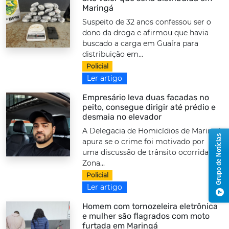
Maringá
Suspeito de 32 anos confessou ser o
dono da droga e afirmou que havia
buscado a carga em Guaíra para
distribuição em...
Policial
Ler artigo
Empresário leva duas facadas no
peito, consegue dirigir até prédio e
desmaia no elevador
A Delegacia de Homicídios de Maringá
Grupo de Notícias
apura se o crime foi motivado por
uma discussão de trânsito ocorrida na
Zona...
Policial
Ler artigo
Homem com tornozeleira eletrônica
e mulher são flagrados com moto
furtada em Maringá