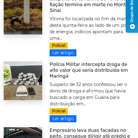
Grupo de Notícias
fiação termina em morte no Monte
Sinai
Vítima foi localizada no fim da manhã
desta quinta-feira ao lado de um poste
de energia; indícios apontam para
uma...
Policial
Ler artigo
Polícia Militar intercepta droga de
alto valor que seria distribuída em
Maringá
Suspeito de 32 anos confessou ser o
dono da droga e afirmou que havia
buscado a carga em Guaíra para
distribuição em...
Policial
Ler artigo
Empresário leva duas facadas no
peito, consegue dirigir até prédio e