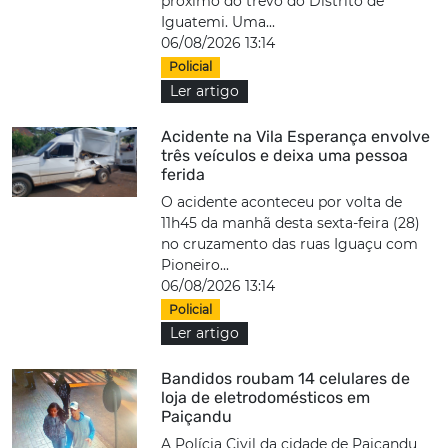
próximo do trevo do Distrito de
Iguatemi. Uma...
06/08/2026 13:14
Policial
Ler artigo
Acidente na Vila Esperança envolve
três veículos e deixa uma pessoa
ferida
O acidente aconteceu por volta de
11h45 da manhã desta sexta-feira (28)
no cruzamento das ruas Iguaçu com
Pioneiro...
06/08/2026 13:14
Policial
Ler artigo
Bandidos roubam 14 celulares de
loja de eletrodomésticos em
Paiçandu
A Polícia Civil da cidade de Paiçandu