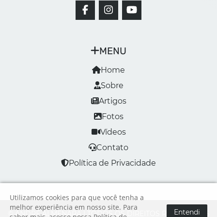
MENU
Home
Sobre
Artigos
Fotos
Vídeos
Contato
Política de Privacidade
Utilizamos cookies para que você tenha a
melhor experiência em nosso site. Para
Entendi
© ANDRÉ ALMENARA | TODOS OS DIREITOS RESERVADOS
saber mais, acesse nossa
Política de