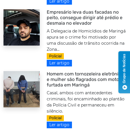
Ler artigo
Empresário leva duas facadas no
peito, consegue dirigir até prédio e
desmaia no elevador
A Delegacia de Homicídios de Maringá
apura se o crime foi motivado por
uma discussão de trânsito ocorrida na
Zona...
Grupo de Notícias
Policial
Ler artigo
Homem com tornozeleira eletrônica
e mulher são flagrados com moto
furtada em Maringá
Casal, ambos com antecedentes
criminais, foi encaminhado ao plantão
da Polícia Civil e permaneceu em
silêncio.
Policial
Ler artigo