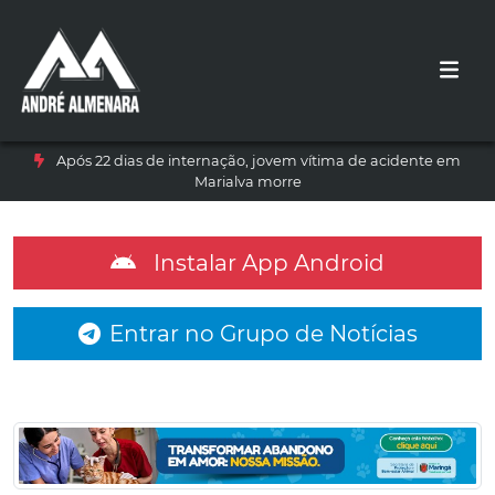
Após 22 dias de internação, jovem vítima de acidente em
Marialva morre
Instalar App Android
Entrar no Grupo de Notícias