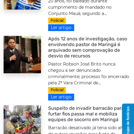
20 anos, foi baleado durante
cumprimento de mandado no
Conjunto Mauá; segundo a...
Policial
Ler artigo
Após 12 anos de investigação, caso
envolvendo pastor de Maringá é
arquivado sem comprovação de
desvio de recursos
Pastor Robson José Brito nunca
chegou a ser denunciado
criminalmente; processo foi encerrado
pela 2ª Vara Criminal de...
Policial
Ler artigo
Suspeito de invadir barracão para
Grupo de Notícias
furtar fios passa mal e mobiliza
equipes de socorro em Maringá
Barracão desativado já teria sido alvo