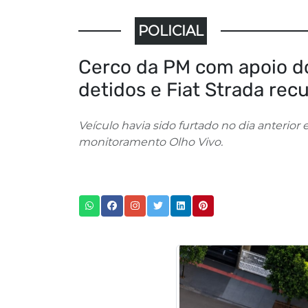
POLICIAL
Cerco da PM com apoio do
detidos e Fiat Strada re
Veículo havia sido furtado no dia anterio
monitoramento Olho Vivo.