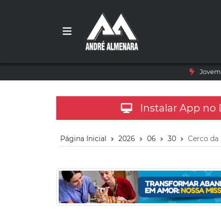
Jovem 
Instalar App no
Página Inicial
2026
06
30
Cerco da