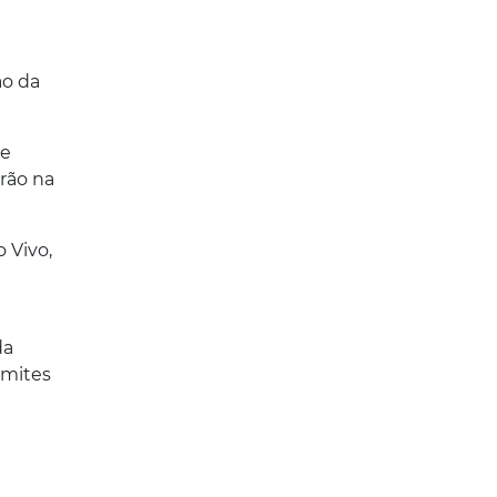
ão da
 e
rão na
 Vivo,
da
âmites