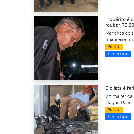
Inquérito é 
roubar R$ 20
Manchas de s
financeira fo
Policial
Ler artigo
Ciclista é fe
Vítima ferida
alugar. Políci
Policial
Ler artigo