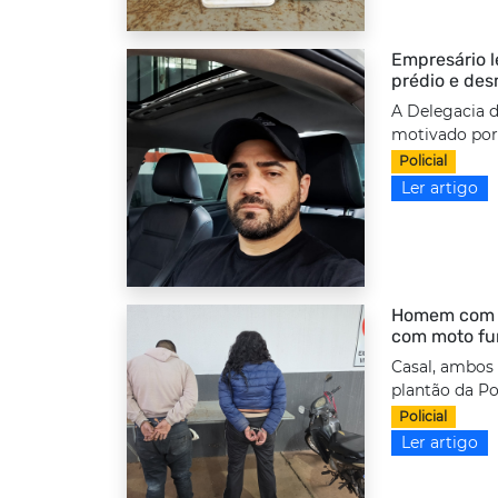
Empresário l
prédio e des
A Delegacia d
motivado por 
Policial
Ler artigo
Homem com to
com moto fu
Casal, ambos
plantão da Po
Policial
Ler artigo