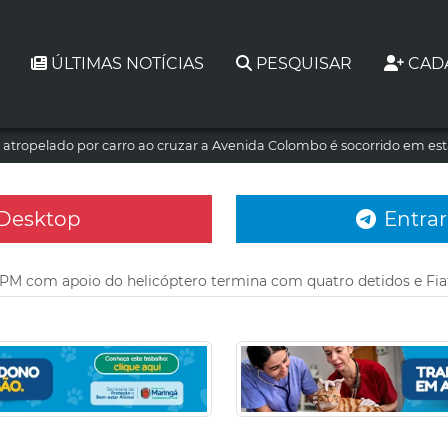
ÚLTIMAS NOTÍCIAS
PESQUISAR
CAD
atropelado por carro ao cruzar a Avenida Colombo é socorrido em es
 Desktop
Entrar
 PM com apoio do helicóptero termina com quatro detidos e Fi