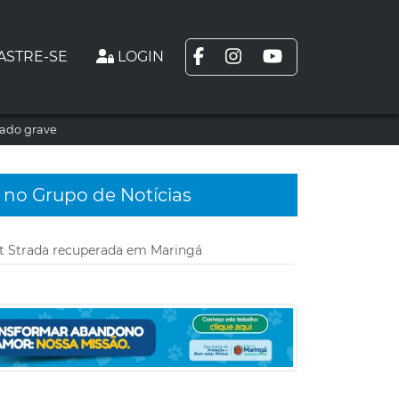
ASTRE-SE
LOGIN
tado grave
 no Grupo de Notícias
at Strada recuperada em Maringá