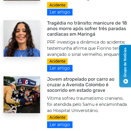
Acidente
Ler artigo
Tragédia no trânsito: manicure de 18
anos morre após sofrer três paradas
cardíacas em Maringá
PRF investiga a dinâmica do acidente;
testemunha afirma que Fiorino teria
Grupo de Notícias
avançado o sinal vermelho, enquanto...
Acidente
Ler artigo
Jovem atropelado por carro ao
cruzar a Avenida Colombo é
socorrido em estado grave
Vítima sofreu traumatismo craniano,
foi atendida pelo Samu e encaminhada
ao Hospital Universitário.
Acidente
Ler artigo