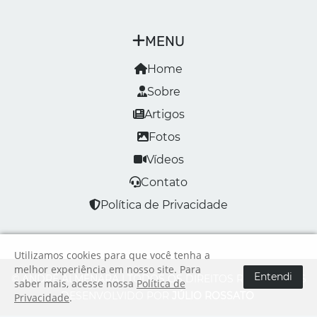
MENU
Home
Sobre
Artigos
Fotos
Vídeos
Contato
Política de Privacidade
Utilizamos cookies para que você tenha a
melhor experiência em nosso site. Para
Entendi
© ANDRÉ ALMENARA | TODOS OS DIREITOS RESERVADOS
saber mais, acesse nossa
Política de
DESENVOLVIDO POR
JÚLIO ROSSATO
Privacidade
.