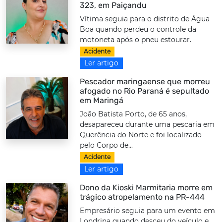
323, em Paiçandu
Vítima seguia para o distrito de Água
Boa quando perdeu o controle da
motoneta após o pneu estourar.
Acidente
Ler artigo
Pescador maringaense que morreu
afogado no Rio Paraná é sepultado
em Maringá
João Batista Porto, de 65 anos,
desapareceu durante uma pescaria em
Querência do Norte e foi localizado
pelo Corpo de...
Acidente
Ler artigo
Dono da Kioski Marmitaria morre em
trágico atropelamento na PR-444
Empresário seguia para um evento em
Londrina quando desceu do veículo e