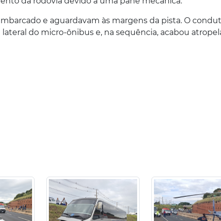
mento da rodovia devido a uma pane mecânica.
sembarcado e aguardavam às margens da pista. O condut
a lateral do micro-ônibus e, na sequência, acabou atrope