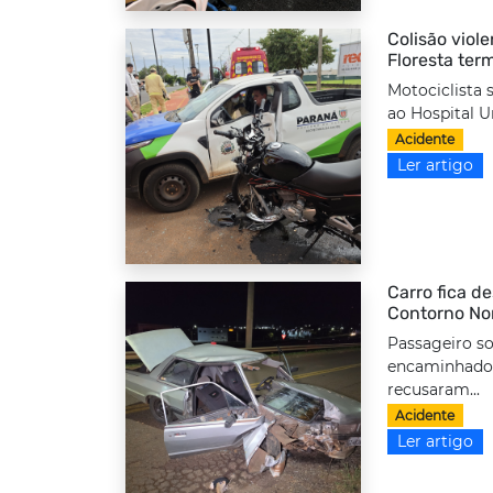
Colisão viole
Floresta ter
Motociclista 
ao Hospital Un
Acidente
Ler artigo
Carro fica d
Contorno No
Passageiro so
encaminhado 
recusaram...
Acidente
Ler artigo