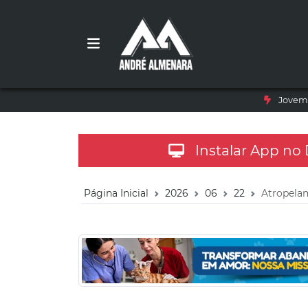
Jovem 
Instalar App no
Página Inicial
2026
06
22
Atropela