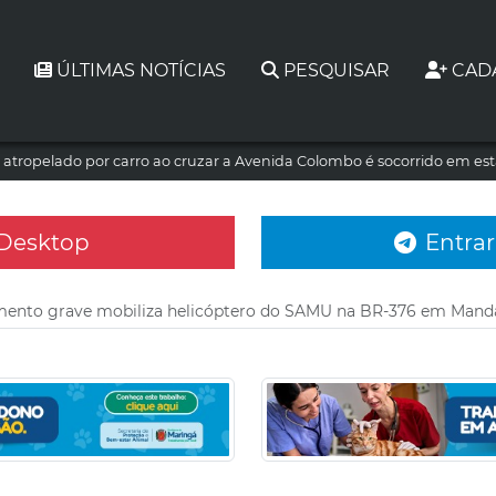
ÚLTIMAS NOTÍCIAS
PESQUISAR
CAD
atropelado por carro ao cruzar a Avenida Colombo é socorrido em es
 Desktop
Entrar
mento grave mobiliza helicóptero do SAMU na BR-376 em Man