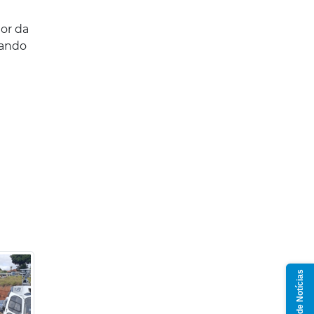
or da
lando
Grupo de Notícias