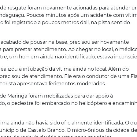
es de resgate foram novamente acionadas para atender 
andaguaçu. Poucos minutos após um acidente com víti
o foi registrado a poucos metros dali, na pista sentido
 acabado de pousar na base, precisou ser novamente
a para prestar atendimento. Ao chegar no local, o médic
re, um homem ainda não identificado, estava inconscie
ealizou a intubação da vítima ainda no local. Além do
cisou de atendimento. Ele era o condutor de uma Fi
torista apresentava ferimentos moderados.
 Maringá foram mobilizadas para dar apoio à
bado, o pedestre foi embarcado no helicóptero e encamin
ma ainda não havia sido oficialmente identificada. O qu
icípio de Castelo Branco. O micro-ônibus da cidade d