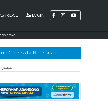
ASTRE-SE
LOGIN
tado grave
 no Grupo de Notícias
daguaçu