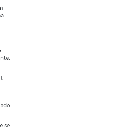
um
ma
o
nte.
at
hado
e se
e