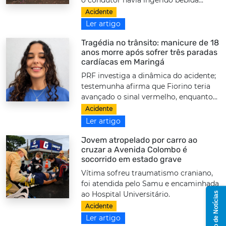
o condutor havia ingerido bebida...
Acidente
Ler artigo
Tragédia no trânsito: manicure de 18
anos morre após sofrer três paradas
cardíacas em Maringá
PRF investiga a dinâmica do acidente;
testemunha afirma que Fiorino teria
avançado o sinal vermelho, enquanto...
Acidente
Ler artigo
Jovem atropelado por carro ao
cruzar a Avenida Colombo é
socorrido em estado grave
Vítima sofreu traumatismo craniano,
foi atendida pelo Samu e encaminhada
ao Hospital Universitário.
Grupo de Notícias
Acidente
Ler artigo