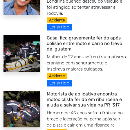
Londrina quando desceu do veículo e
foi atingido ao tentar atravessar a
rodovia.
Acidente
Ler artigo
Casal fica gravemente ferido após
colisão entre moto e carro no trevo
de Iguatemi
Mulher de 22 anos sofreu traumatismo
craniano com sangramento e
inspirava maiores cuidados.
Acidente
Ler artigo
Motorista de aplicativo encontra
motociclista ferido em ribanceira e
ajuda a salvar sua vida na PR-317
Homem de 46 anos sofreu fratura no
braço e laceração na perna após sair
da pista e cair em uma ribanceira.