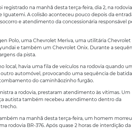
 registrado na manhã desta terça-feira, dia 2, na rodovi
 de Iguatemi. A colisão aconteceu pouco depois da entrad
 socorro e atendimento da concessionária responsável p
Polo, uma Chevrolet Meriva, uma utilitária Chevrolet
yundai e também um Chevrolet Onix. Durante a sequên
rgens da pista.
 local, havia uma fila de veículos na rodovia quando u
de outro automóvel, provocando uma sequência de batida
o tombamento do caminhãozinho furgão.
istra a rodovia, prestaram atendimento às vítimas. Um
ança autista também recebeu atendimento dentro da
trecho.
e, também na manhã desta terça-feira, um homem morreu
a rodovia BR-376. Após quase 2 horas de interdição da