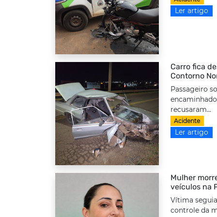
Ler artigo
Carro fica d
Contorno No
Passageiro so
encaminhado 
recusaram...
Acidente
Ler artigo
Mulher morre
veículos na
Vítima seguia
controle da m