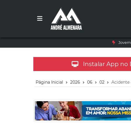
Jovem 
Instalar App no
Página Inicial
2026
06
02
Acidente