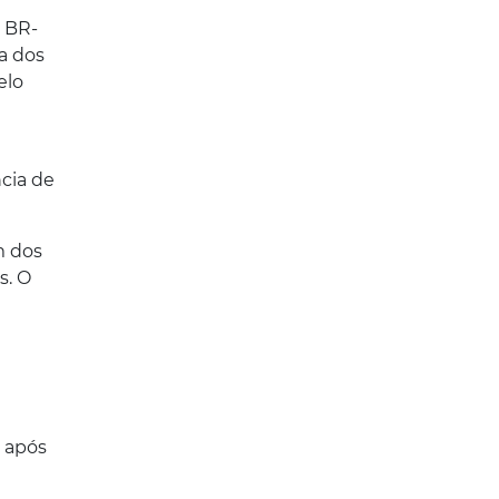
a BR-
a dos
elo
cia de
m dos
s. O
 após