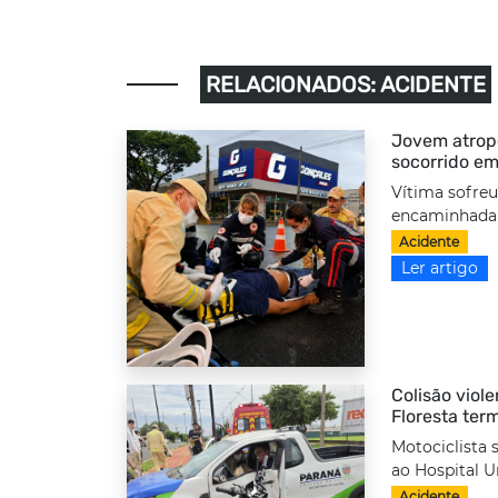
RELACIONADOS: ACIDENTE
Jovem atrope
socorrido em
Vítima sofreu
encaminhada a
Acidente
Ler artigo
Colisão viole
Floresta ter
Motociclista 
ao Hospital Un
Acidente