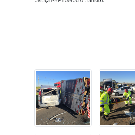
pista,a PRF liberou o trânsito.