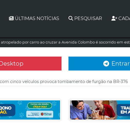
ÚLTIMAS NOTÍCIAS
PESQUISAR
CAD
atropelado por carro ao cruzar a Avenida Colombo é socorrido em es
 Desktop
Entrar
 com cinco veículos provoca tombamento de furgão na BR-376