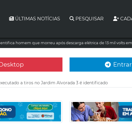
ÚLTIMAS NOTÍCIAS
PESQUISAR
CAD
dentifica homem que morreu após descarga elétrica de 13 mil volts e
 Desktop
Entrar
cutado a tiros no Jardim Alvorada 3 é identificado