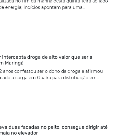
calizada no fim da manhã desta quinta-feira ao lado
e energia; indícios apontam para uma...
ar intercepta droga de alto valor que seria
em Maringá
2 anos confessou ser o dono da droga e afirmou
cado a carga em Guaíra para distribuição em...
eva duas facadas no peito, consegue dirigir até
maia no elevador