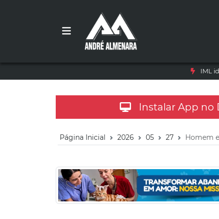
IML i
Instalar App no
Página Inicial
2026
05
27
Homem exe