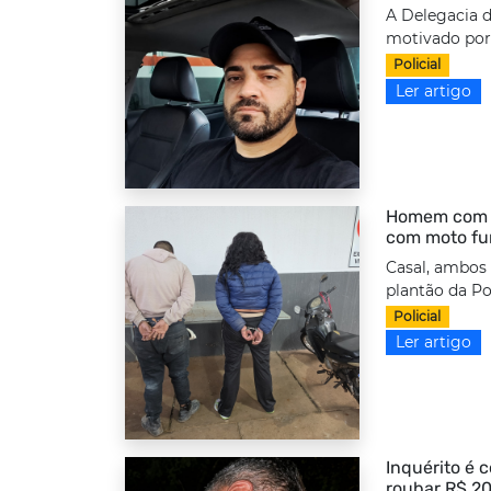
A Delegacia d
motivado por 
Policial
Ler artigo
Homem com to
com moto fu
Casal, ambos
plantão da Po
Policial
Ler artigo
Inquérito é 
roubar R$ 20