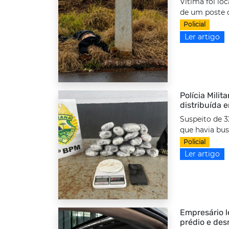
Vítima foi lo
de um poste d
Policial
Ler artigo
Polícia Milit
distribuída 
Suspeito de 3
que havia bus
Policial
Ler artigo
Empresário l
prédio e des