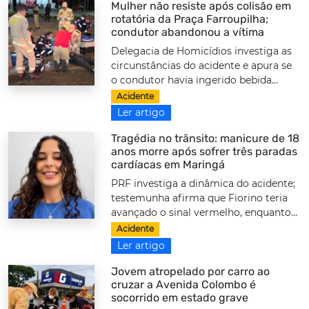
Mulher não resiste após colisão em
rotatória da Praça Farroupilha;
condutor abandonou a vítima
Delegacia de Homicídios investiga as
circunstâncias do acidente e apura se
o condutor havia ingerido bebida...
Acidente
Ler artigo
Tragédia no trânsito: manicure de 18
anos morre após sofrer três paradas
cardíacas em Maringá
PRF investiga a dinâmica do acidente;
testemunha afirma que Fiorino teria
avançado o sinal vermelho, enquanto...
Acidente
Ler artigo
Jovem atropelado por carro ao
cruzar a Avenida Colombo é
socorrido em estado grave