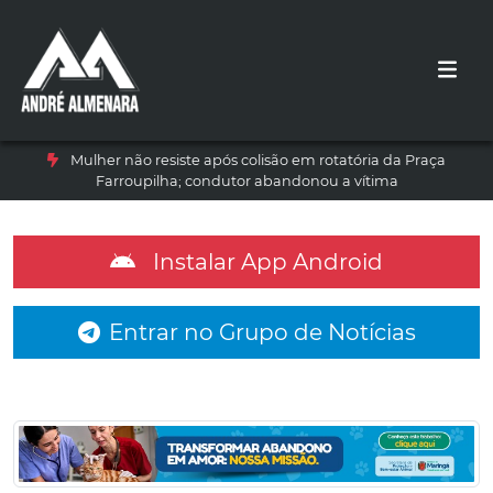
Mulher não resiste após colisão em rotatória da Praça
Farroupilha; condutor abandonou a vítima
Instalar App Android
Entrar no Grupo de Notícias