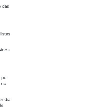
o das
istas
Ainda
 por
o no
tendia
de