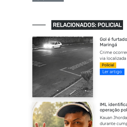
RELACIONADOS: POLICIAL
Gol é furtado
Maringá
Crime ocorre
via localizada
Policial
Ler artigo
IML identifi
operação pol
Kauan Jhordan
durante cump