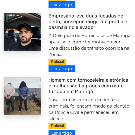
Ler artigo
Empresário leva duas facadas no
peito, consegue dirigir até prédio e
desmaia no elevador
A Delegacia de Homicídios de Maringá
apura se o crime foi motivado por
uma discussão de trânsito ocorrida na
Zona...
Policial
Ler artigo
Homem com tornozeleira eletrônica
e mulher são flagrados com moto
furtada em Maringá
Casal, ambos com antecedentes
criminais, foi encaminhado ao plantão
da Polícia Civil e permaneceu em
silêncio.
Policial
Ler artigo