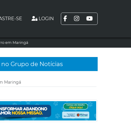
ASTRE-SE
LOGIN
arro em Maringá
 no Grupo de Notícias
em Maringá