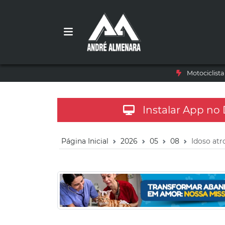
Motociclist
Instalar App no
Página Inicial
2026
05
08
Idoso atr