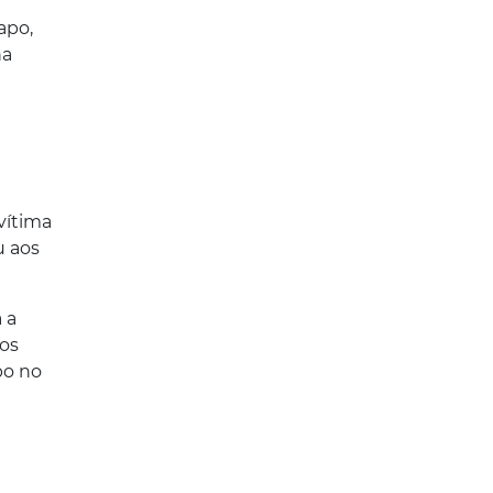
apo,
na
vítima
u aos
 a
 os
po no