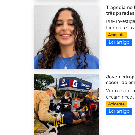
Tragédia no 
três paradas
PRF investiga
Fiorino teria
Acidente
Ler artigo
Jovem atrope
socorrido em
Vítima sofreu
encaminhada a
Acidente
Ler artigo