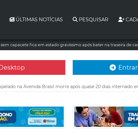
ÚLTIMAS NOTÍCIAS
PESQUISAR
CAD
a sem capacete fica em estado gravíssimo após bater na traseira de c
 Desktop
Entrar
opelado na Avenida Brasil morre após quase 20 dias internado 