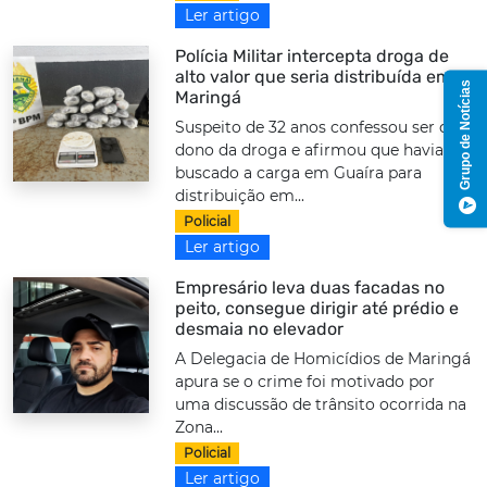
Ler artigo
Polícia Militar intercepta droga de
alto valor que seria distribuída em
Grupo de Notícias
Maringá
Suspeito de 32 anos confessou ser o
dono da droga e afirmou que havia
buscado a carga em Guaíra para
distribuição em...
Policial
Ler artigo
Empresário leva duas facadas no
peito, consegue dirigir até prédio e
desmaia no elevador
A Delegacia de Homicídios de Maringá
apura se o crime foi motivado por
uma discussão de trânsito ocorrida na
Zona...
Policial
Ler artigo