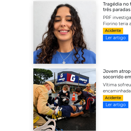
Tragédia no 
três paradas
PRF investiga
Fiorino teria
Acidente
Ler artigo
Jovem atrope
socorrido em
Vítima sofreu
encaminhada a
Acidente
Ler artigo