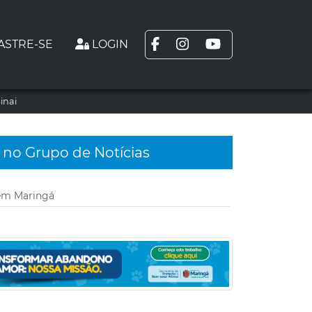
ASTRE-SE
LOGIN
inai
 no Grupo de Notícias
 em Maringá