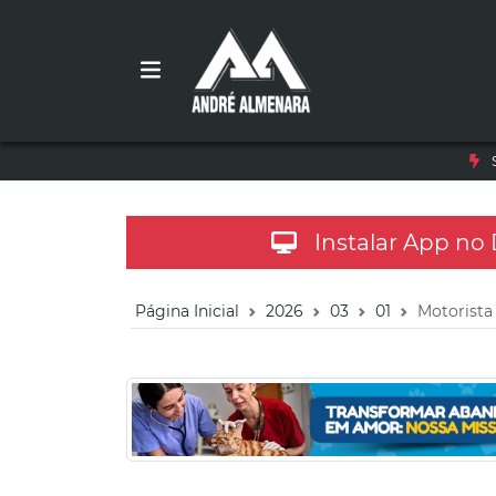
Instalar App no
Página Inicial
2026
03
01
Motorista