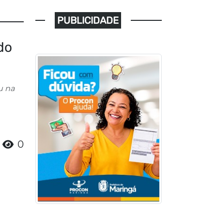
PUBLICIDADE
do
u na
0