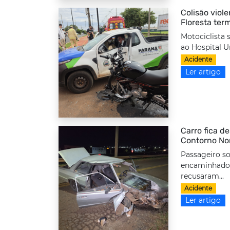
Colisão viole
Floresta ter
Motociclista 
ao Hospital Un
Acidente
Ler artigo
Carro fica d
Contorno No
Passageiro so
encaminhado 
recusaram...
Acidente
Ler artigo