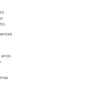
to
Ao
to.
gentes
1 anos
o
gumas