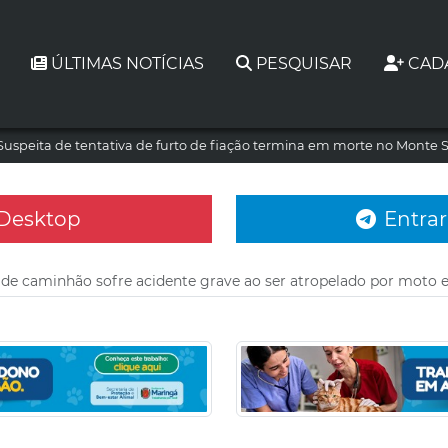
ÚLTIMAS NOTÍCIAS
PESQUISAR
CAD
Suspeita de tentativa de furto de fiação termina em morte no Monte S
 Desktop
Entrar
 de caminhão sofre acidente grave ao ser atropelado por moto