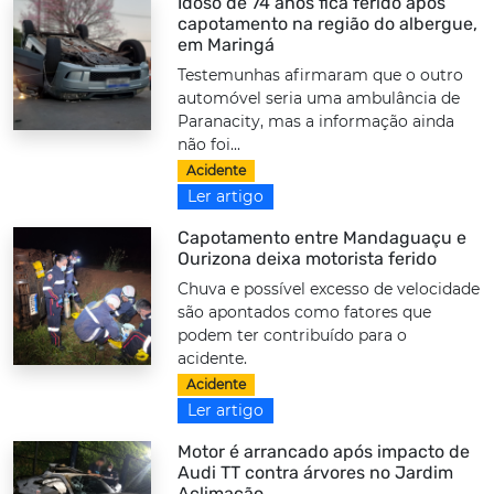
Idoso de 74 anos fica ferido após
capotamento na região do albergue,
em Maringá
Testemunhas afirmaram que o outro
automóvel seria uma ambulância de
Paranacity, mas a informação ainda
não foi...
Acidente
Ler artigo
Capotamento entre Mandaguaçu e
Ourizona deixa motorista ferido
Chuva e possível excesso de velocidade
são apontados como fatores que
podem ter contribuído para o
acidente.
Acidente
Ler artigo
Motor é arrancado após impacto de
Audi TT contra árvores no Jardim
Aclimação