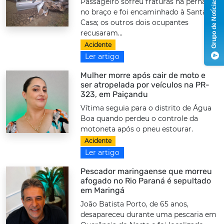
Passageiro sofreu fraturas na perna e
Grupo de Notícias
no braço e foi encaminhado à Santa
Casa; os outros dois ocupantes
recusaram...
Acidente
Ler artigo
Mulher morre após cair de moto e
ser atropelada por veículos na PR-
323, em Paiçandu
Vítima seguia para o distrito de Água
Boa quando perdeu o controle da
motoneta após o pneu estourar.
Acidente
Ler artigo
Pescador maringaense que morreu
afogado no Rio Paraná é sepultado
em Maringá
João Batista Porto, de 65 anos,
desapareceu durante uma pescaria em