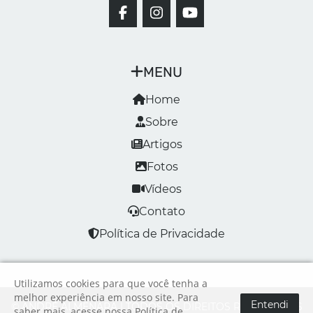
MENU
Home
Sobre
Artigos
Fotos
Vídeos
Contato
Política de Privacidade
Utilizamos cookies para que você tenha a
melhor experiência em nosso site. Para
Entendi
© ANDRÉ ALMENARA | TODOS OS DIREITOS RESERVADOS
saber mais, acesse nossa
Política de