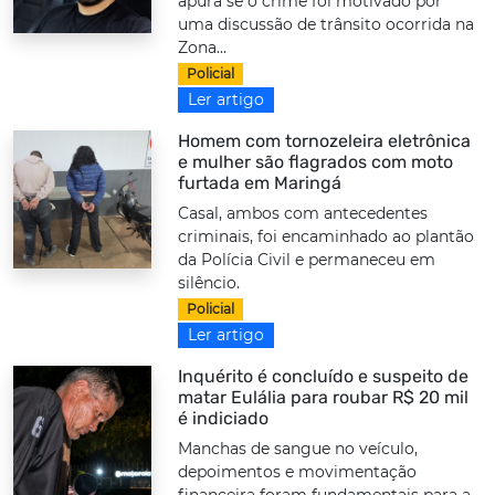
apura se o crime foi motivado por
uma discussão de trânsito ocorrida na
Zona...
Policial
Ler artigo
Homem com tornozeleira eletrônica
e mulher são flagrados com moto
furtada em Maringá
Casal, ambos com antecedentes
criminais, foi encaminhado ao plantão
da Polícia Civil e permaneceu em
silêncio.
Policial
Ler artigo
Inquérito é concluído e suspeito de
matar Eulália para roubar R$ 20 mil
é indiciado
Manchas de sangue no veículo,
depoimentos e movimentação