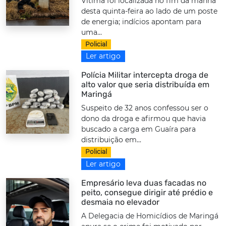
Vítima foi localizada no fim da manhã
desta quinta-feira ao lado de um poste
de energia; indícios apontam para
uma...
Policial
Ler artigo
Polícia Militar intercepta droga de
alto valor que seria distribuída em
Maringá
Suspeito de 32 anos confessou ser o
dono da droga e afirmou que havia
buscado a carga em Guaíra para
distribuição em...
Policial
Ler artigo
Empresário leva duas facadas no
peito, consegue dirigir até prédio e
desmaia no elevador
A Delegacia de Homicídios de Maringá