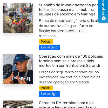
Grupo de Notícias
Suspeito de invadir barracão para
furtar fios passa mal e mobiliza
equipes de socorro em Maringá
Barracão desativado já teria sido alvo
de outras invasões para furto de
fiação; homem precisou ser
medicado...
Policial
Ler artigo
Operação com mais de 100 policiais
termina com seis presos e dois
mortos em confrontos em Sarandi
Forças de segurança cercam grupo
investigado por tráfico e homicídios
durante operação em Sarandi
Policial
Ler artigo
Cerco da PM termina com dois
presos e Fiorino recuperada em