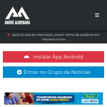
Após 22 dias de internação, jovem vítima de acidente em
Marialva morre
Instalar App Android
Entrar no Grupo de Notícias