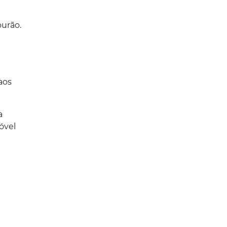
urão.
aos
a
óvel