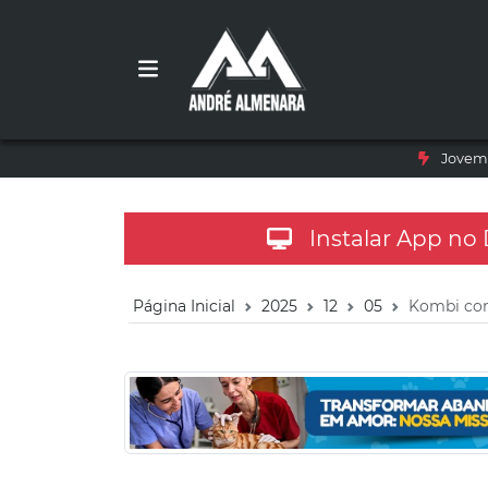
Jovem 
Instalar App no
Página Inicial
2025
12
05
Kombi com