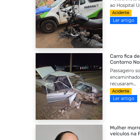
ao Hospital Un
Acidente
Ler artigo
Carro fica d
Contorno No
Passageiro so
encaminhado 
recusaram...
Acidente
Ler artigo
Mulher morre
veículos na