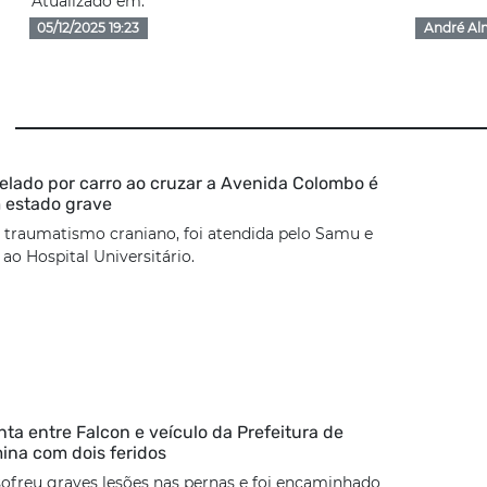
Atualizado em:
05/12/2025 19:23
André Al
lado por carro ao cruzar a Avenida Colombo é
 estado grave
 traumatismo craniano, foi atendida pelo Samu e
o Hospital Universitário.
nta entre Falcon e veículo da Prefeitura de
mina com dois feridos
sofreu graves lesões nas pernas e foi encaminhado