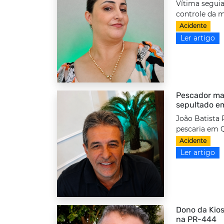
Vítima seguia
controle da m
Acidente
Ler artigo
Pescador ma
sepultado e
João Batista 
pescaria em Q
Acidente
Ler artigo
Dono da Kios
na PR-444