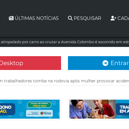
ÚLTIMAS NOTÍCIAS
PESQUISAR
CAD
atropelado por carro ao cruzar a Avenida Colombo é socorrido em es
 Desktop
Entrar
 trabalhadores tomba na rodovia após mulher provocar aciden