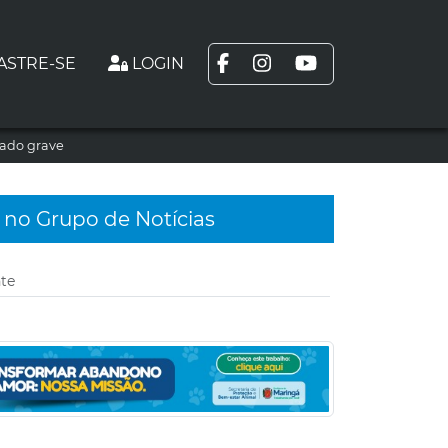
ASTRE-SE
LOGIN
tado grave
 no Grupo de Notícias
te