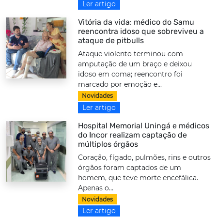
Ler artigo
Vitória da vida: médico do Samu
reencontra idoso que sobreviveu a
ataque de pitbulls
Ataque violento terminou com
amputação de um braço e deixou
idoso em coma; reencontro foi
marcado por emoção e...
Novidades
Ler artigo
Hospital Memorial Uningá e médicos
do Incor realizam captação de
múltiplos órgãos
Coração, fígado, pulmões, rins e outros
órgãos foram captados de um
homem, que teve morte encefálica.
Apenas o...
Novidades
Ler artigo