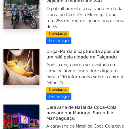
vigilância motorizada 24h
O patrulhamento é realizado em toda
a área do Cemitério Municipal, que
tem 255 mil metros quadrados e cerca
de 35...
Novidades
Ler artigo
Onça-Parda é capturada após dar
um rolê pela cidade de Paiçandu
Após a onça-parda ser avistada em
cima da árvore, moradores ligaram
para o 190 informando sobre o animal
felino. O...
Novidades
Ler artigo
Caravana de Natal da Coca-Cola
passará por Maringá, Sarandi e
Mandaguaçu
A caravana de Natal da Coca-Cola teve