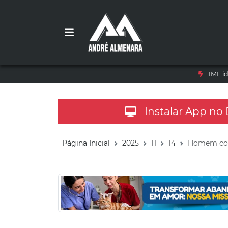
IML i
Instalar App no
Página Inicial
2025
11
14
Homem com 