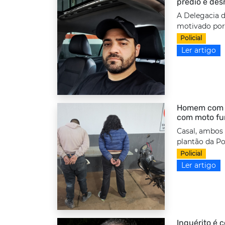
prédio e des
A Delegacia d
motivado por 
Policial
Ler artigo
Homem com to
com moto fu
Casal, ambos
plantão da Po
Policial
Ler artigo
Inquérito é 