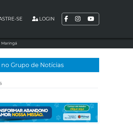
ASTRE-SE
LOGIN
m Maringá
 no Grupo de Notícias
á