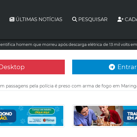
ÚLTIMAS NOTÍCIAS
PESQUISAR
CAD
dentifica homem que morreu após descarga elétrica de 13 mil volts e
 Desktop
Entrar
passagens pela polícia é preso com arma de fogo em Maring