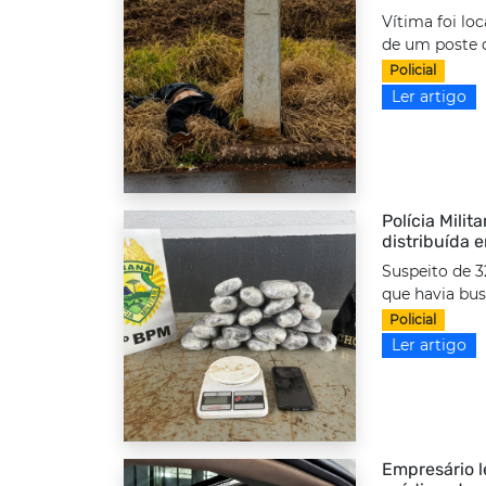
Vítima foi lo
de um poste d
Policial
Ler artigo
Polícia Milit
distribuída 
Suspeito de 3
que havia bus
Policial
Ler artigo
Empresário l