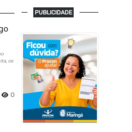
PUBLICIDADE
go
no
ta, os
0