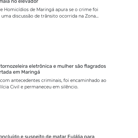
maia no elevador
e Homicídios de Maringá apura se o crime foi
uma discussão de trânsito ocorrida na Zona...
rnozeleira eletrônica e mulher são flagrados
rtada em Maringá
 com antecedentes criminais, foi encaminhado ao
lícia Civil e permaneceu em silêncio.
concluído e suspeito de matar Eulália para