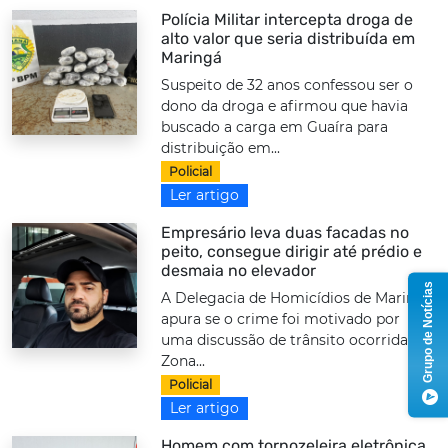
Polícia Militar intercepta droga de
alto valor que seria distribuída em
Maringá
Suspeito de 32 anos confessou ser o
dono da droga e afirmou que havia
buscado a carga em Guaíra para
distribuição em...
Policial
Ler artigo
Empresário leva duas facadas no
peito, consegue dirigir até prédio e
desmaia no elevador
Grupo de Notícias
A Delegacia de Homicídios de Maringá
apura se o crime foi motivado por
uma discussão de trânsito ocorrida na
Zona...
Policial
Ler artigo
Homem com tornozeleira eletrônica