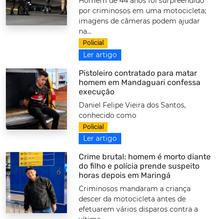
Homem de 44 anos foi surpreendido
por criminosos em uma motocicleta;
imagens de câmeras podem ajudar
na...
Policial
Ler artigo
Pistoleiro contratado para matar
homem em Mandaguari confessa
execução
Daniel Felipe Vieira dos Santos,
conhecido como
Policial
Ler artigo
Crime brutal: homem é morto diante
do filho e polícia prende suspeito
horas depois em Maringá
Criminosos mandaram a criança
descer da motocicleta antes de
efetuarem vários disparos contra a