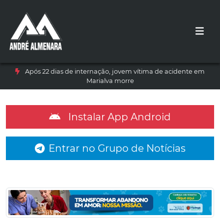
Após 22 dias de internação, jovem vítima de acidente em
Marialva morre
Instalar App Android
Entrar no Grupo de Notícias