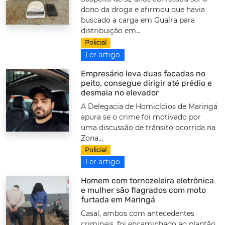
dono da droga e afirmou que havia
buscado a carga em Guaíra para
distribuição em...
Policial
Ler artigo
Empresário leva duas facadas no
peito, consegue dirigir até prédio e
desmaia no elevador
A Delegacia de Homicídios de Maringá
apura se o crime foi motivado por
uma discussão de trânsito ocorrida na
Zona...
Policial
Ler artigo
Homem com tornozeleira eletrônica
e mulher são flagrados com moto
furtada em Maringá
Casal, ambos com antecedentes
criminais, foi encaminhado ao plantão