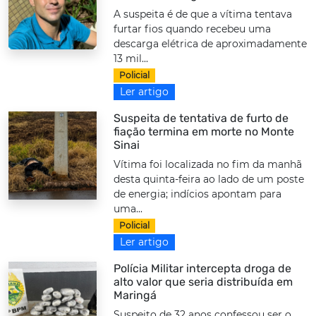
A suspeita é de que a vítima tentava
furtar fios quando recebeu uma
descarga elétrica de aproximadamente
13 mil...
Policial
Ler artigo
Suspeita de tentativa de furto de
fiação termina em morte no Monte
Sinai
Vítima foi localizada no fim da manhã
desta quinta-feira ao lado de um poste
de energia; indícios apontam para
uma...
Policial
Ler artigo
Polícia Militar intercepta droga de
alto valor que seria distribuída em
Maringá
Suspeito de 32 anos confessou ser o