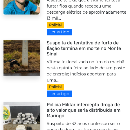
furtar fios quando recebeu uma
descarga elétrica de aproximadamente
13 mil...
Policial
Ler artigo
Suspeita de tentativa de furto de
fiação termina em morte no Monte
Sinai
Vítima foi localizada no fim da manhã
desta quinta-feira ao lado de um poste
de energia; indícios apontam para
uma...
Policial
Ler artigo
Polícia Militar intercepta droga de
alto valor que seria distribuída em
Maringá
Suspeito de 32 anos confessou ser o
dono da droga e afirmou que havia