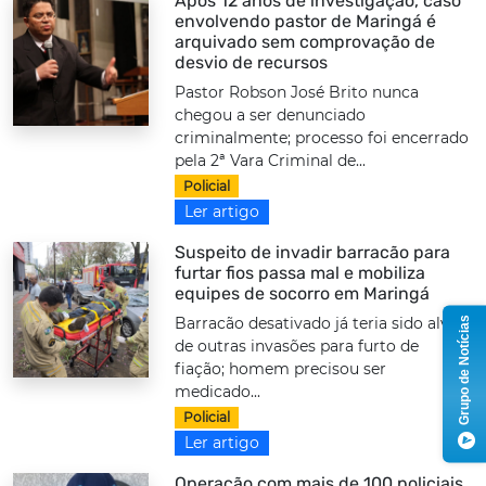
Após 12 anos de investigação, caso
envolvendo pastor de Maringá é
arquivado sem comprovação de
desvio de recursos
Pastor Robson José Brito nunca
chegou a ser denunciado
criminalmente; processo foi encerrado
pela 2ª Vara Criminal de...
Policial
Ler artigo
Suspeito de invadir barracão para
furtar fios passa mal e mobiliza
equipes de socorro em Maringá
Barracão desativado já teria sido alvo
Grupo de Notícias
de outras invasões para furto de
fiação; homem precisou ser
medicado...
Policial
Ler artigo
Operação com mais de 100 policiais