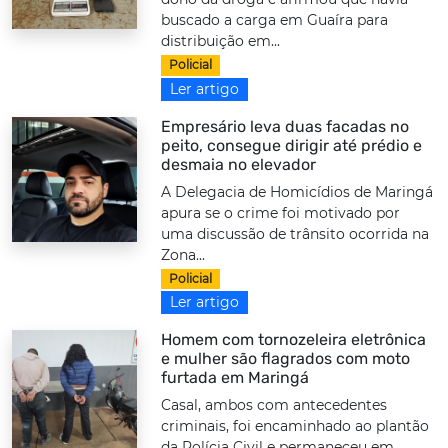
buscado a carga em Guaíra para
distribuição em...
Policial
Ler artigo
Empresário leva duas facadas no
peito, consegue dirigir até prédio e
desmaia no elevador
A Delegacia de Homicídios de Maringá
apura se o crime foi motivado por
uma discussão de trânsito ocorrida na
Zona...
Policial
Ler artigo
Homem com tornozeleira eletrônica
e mulher são flagrados com moto
furtada em Maringá
Casal, ambos com antecedentes
criminais, foi encaminhado ao plantão
da Polícia Civil e permaneceu em