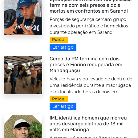
termina com seis presos e dois
mortos em confrontos em Sarandi
Forças de segurança cercam grupo
investigado por tráfico e homicídios
durante operação em Sarandi
Policial
Ler artigo
Cerco da PM termina com dois
presos e Fiorino recuperada em
Mandaguaçu
Veículo havia sido levado de dentro de
uma residência durante a madrugada
e foi localizado horas depois em...
Policial
Ler artigo
IML identifica homem que morreu
após descarga elétrica de 13 mil
volts em Maringá
A suspeita é de que a vítima tentava