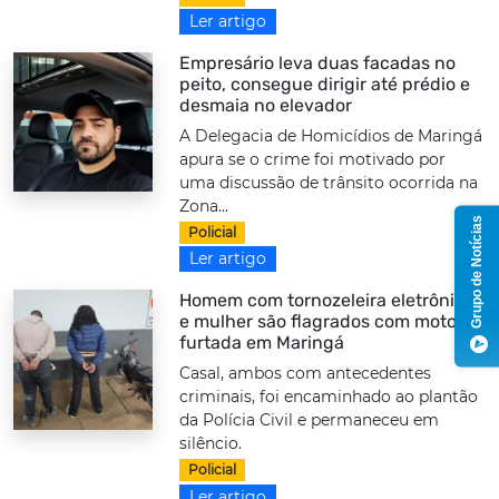
Ler artigo
Empresário leva duas facadas no
peito, consegue dirigir até prédio e
desmaia no elevador
A Delegacia de Homicídios de Maringá
apura se o crime foi motivado por
uma discussão de trânsito ocorrida na
Zona...
Grupo de Notícias
Policial
Ler artigo
Homem com tornozeleira eletrônica
e mulher são flagrados com moto
furtada em Maringá
Casal, ambos com antecedentes
criminais, foi encaminhado ao plantão
da Polícia Civil e permaneceu em
silêncio.
Policial
Ler artigo