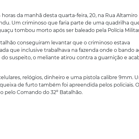
4 horas da manhã desta quarta-feira, 20, na Rua Altamiro
ndu. Um criminoso que faria parte de uma quadrilha qu
açu tombou morto após ser baleado pela Polícia Militar
 Batalhão conseguiram levantar que o criminoso estava
ada que inclusive trabalhava na fazenda onde o bando a
o do suspeito, o meliante atirou contra a guarnição e ac
lulares, relógios, dinheiro e uma pistola calibre 9mm. 
eixa de furto também foi apreendida pelos policiais. 
do pelo Comando do 32º Batalhão.