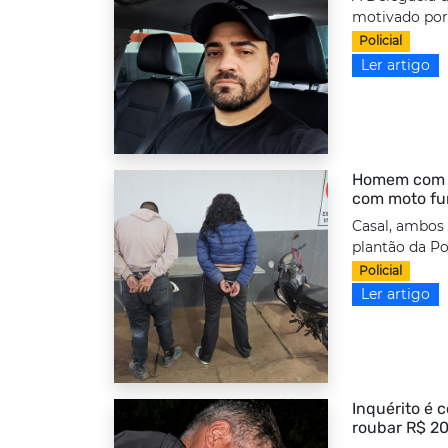
motivado por 
Policial
Ler artigo
Homem com to
com moto fu
Casal, ambos
plantão da Po
Policial
Ler artigo
Inquérito é 
roubar R$ 20