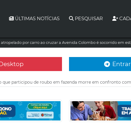
ÚLTIMAS NOTÍCIAS
PESQUISAR
CAD
atropelado por carro ao cruzar a Avenida Colombo é socorrido em es
 Desktop
Entrar
o que participou de roubo em fazenda morre em confronto com 