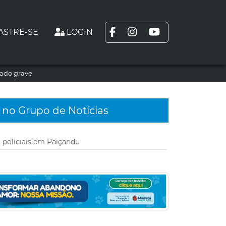
ASTRE-SE
LOGIN
tado grave
 no Grupo de Notícias
policiais em Paiçandu