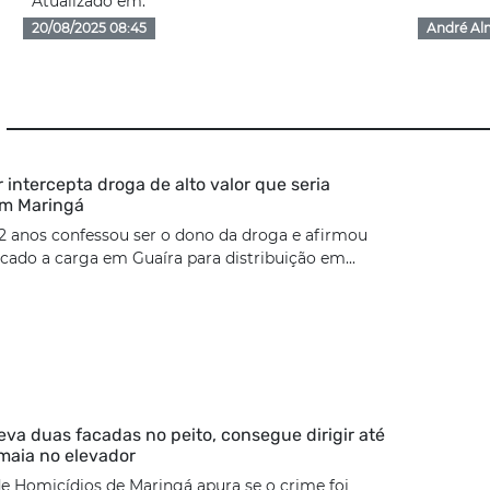
Atualizado em:
20/08/2025 08:45
André Al
ar intercepta droga de alto valor que seria
em Maringá
2 anos confessou ser o dono da droga e afirmou
cado a carga em Guaíra para distribuição em...
eva duas facadas no peito, consegue dirigir até
maia no elevador
e Homicídios de Maringá apura se o crime foi