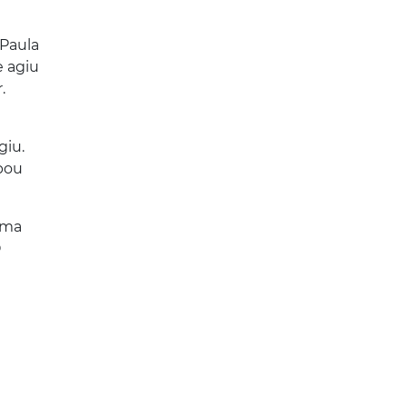
 Paula
e agiu
.
giu.
abou
Uma
O