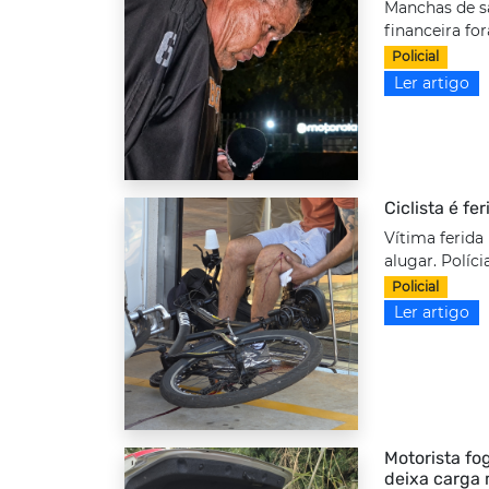
Manchas de s
financeira fo
Policial
Ler artigo
Ciclista é fe
Vítima ferida
alugar. Políci
Policial
Ler artigo
Motorista fo
deixa carga 