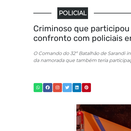
POLICIAL
Criminoso que participo
confronto com policiais 
O Comando do 32º Batalhão de Sarandi in
da namorada que também teria participaçã