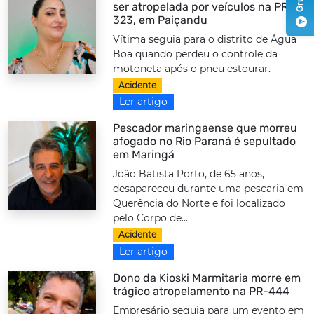
ser atropelada por veículos na PR-
323, em Paiçandu
Vítima seguia para o distrito de Água
Boa quando perdeu o controle da
motoneta após o pneu estourar.
Acidente
Ler artigo
Pescador maringaense que morreu
afogado no Rio Paraná é sepultado
em Maringá
João Batista Porto, de 65 anos,
desapareceu durante uma pescaria em
Querência do Norte e foi localizado
pelo Corpo de...
Acidente
Ler artigo
Dono da Kioski Marmitaria morre em
trágico atropelamento na PR-444
Empresário seguia para um evento em